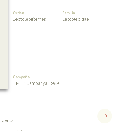
Orden
Familia
Leptolepiformes
Leptolepidae
Campaña
IEI-11ª Campanya 1989
lerdencs