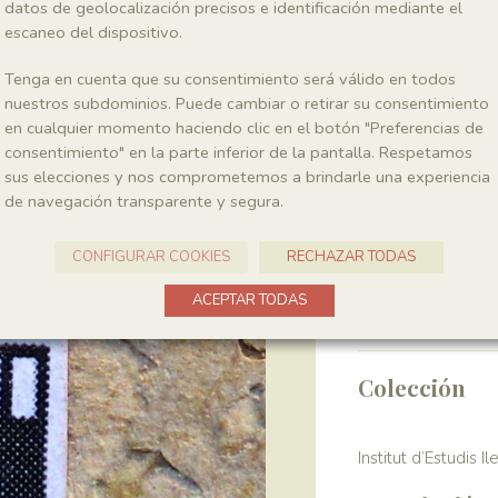
datos de geolocalización precisos e identificación mediante el
escaneo del dispositivo.
Clase
Actinopterygii
Tenga en cuenta que su consentimiento será válido en todos
nuestros subdominios. Puede cambiar o retirar su consentimiento
en cualquier momento haciendo clic en el botón "Preferencias de
Localidad
consentimiento" en la parte inferior de la pantalla. Respetamos
sus elecciones y nos comprometemos a brindarle una experiencia
La Cabroa
de navegación transparente y segura.
Recolección
CONFIGURAR COOKIES
RECHAZAR TODAS
Año
ACEPTAR TODAS
1989
Colección
Institut d’Estudis I