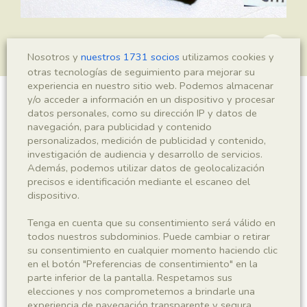
Nosotros y
nuestros 1731 socios
utilizamos cookies y
otras tecnologías de seguimiento para mejorar su
experiencia en nuestro sitio web. Podemos almacenar
y/o acceder a información en un dispositivo y procesar
Montsechia vidalii
datos personales, como su dirección IP y datos de
navegación, para publicidad y contenido
personalizados, medición de publicidad y contenido,
investigación de audiencia y desarrollo de servicios.
Sigla
Además, podemos utilizar datos de geolocalización
precisos e identificación mediante el escaneo del
MCD-8421
dispositivo.
Tenga en cuenta que su consentimiento será válido en
Taxonomía
todos nuestros subdominios. Puede cambiar o retirar
su consentimiento en cualquier momento haciendo clic
Reino
Phyllum
en el botón "Preferencias de consentimiento" en la
Plantae
Spermatophyta
parte inferior de la pantalla. Respetamos sus
elecciones y nos comprometemos a brindarle una
Subphyllum
Clase
experiencia de navegación transparente y segura.