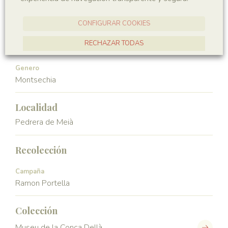
Angiospermae
Magnoliopsida
CONFIGURAR COOKIES
Orden
Familia
RECHAZAR TODAS
Ceratophyllales
Montsechiaceae
ACEPTAR TODAS
Genero
Montsechia
Localidad
Pedrera de Meià
Recolección
Campaña
Ramon Portella
Colección
Museu de la Conca Dellà