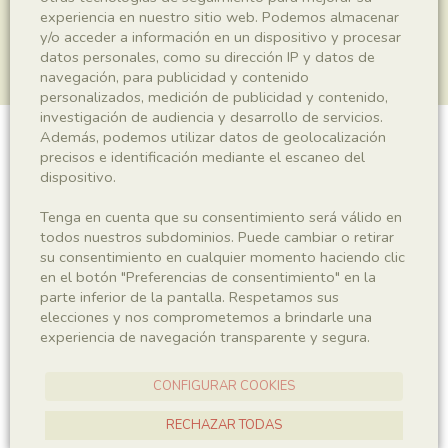
experiencia en nuestro sitio web. Podemos almacenar
y/o acceder a información en un dispositivo y procesar
datos personales, como su dirección IP y datos de
navegación, para publicidad y contenido
personalizados, medición de publicidad y contenido,
investigación de audiencia y desarrollo de servicios.
Además, podemos utilizar datos de geolocalización
Plantae indet.
precisos e identificación mediante el escaneo del
dispositivo.
Tenga en cuenta que su consentimiento será válido en
todos nuestros subdominios. Puede cambiar o retirar
Sigla
su consentimiento en cualquier momento haciendo clic
IEI-2513
en el botón "Preferencias de consentimiento" en la
parte inferior de la pantalla. Respetamos sus
elecciones y nos comprometemos a brindarle una
Taxonomía
experiencia de navegación transparente y segura.
Reino
CONFIGURAR COOKIES
Plantae
RECHAZAR TODAS
Localidad